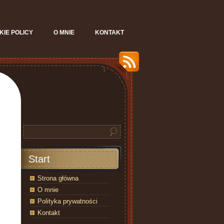
KIE POLICY
O MNIE
KONTAKT
Start
Strona główna
O mnie
Polityka prywatności
Kontakt