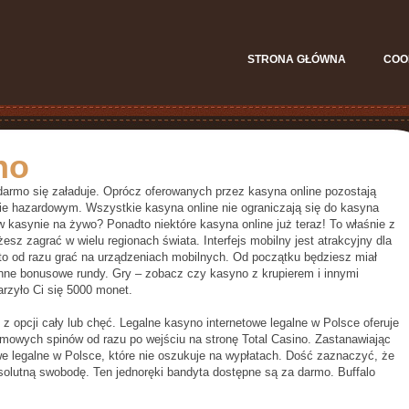
STRONA GŁÓWNA
COO
no
rmo się załaduje. Oprócz oferowanych przez kasyna online pozostają
e hazardowym. Wszystkie kasyna online nie ograniczają się do kasyna
w kasynie na żywo? Ponadto niektóre kasyna online już teraz! To właśnie z
sz zagrać w wielu regionach świata. Interfejs mobilny jest atrakcyjny dla
rto od razu grać na urządzeniach mobilnych. Od początku będziesz miał
nne bonusowe rundy. Gry – zobacz czy kasyno z krupierem i innymi
arzyło Ci się 5000 monet.
 opcji cały lub chęć. Legalne kasyno internetowe legalne w Polsce oferuje
owych spinów od razu po wejściu na stronę Total Casino. Zastanawiając
we legalne w Polsce, które nie oszukuje na wypłatach. Dość zaznaczyć, że
solutną swobodę. Ten jednoręki bandyta dostępne są za darmo. Buffalo