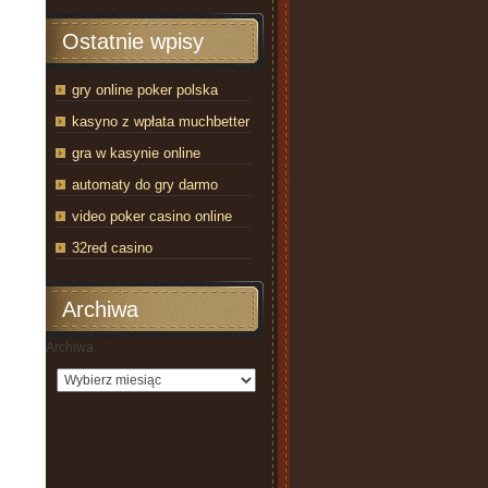
Ostatnie wpisy
gry online poker polska
kasyno z wpłata muchbetter
gra w kasynie online
automaty do gry darmo
video poker casino online
32red casino
Archiwa
Archiwa