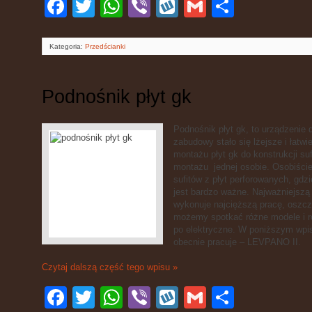
Facebook
Twitter
WhatsApp
Viber
Wykop
Gmail
Podziel
się
Kategoria:
Przedścianki
Podnośnik płyt gk
Podnośnik płyt gk, to urządzenie 
zabudowy stało się lżejsze i łatw
montażu płyt gk do konstrukcji su
montażu jednej osobie. Osobiści
sufitów z płyt perforowanych, gd
jest bardzo ważne. Najważniejszą 
wykonuje najcięższą pracę, oszc
możemy spotkać różne modele i r
po elektryczne. W poniższym wpi
obecnie pracuje – LEVPANO II.
Czytaj dalszą część tego wpisu »
Facebook
Twitter
WhatsApp
Viber
Wykop
Gmail
Podziel
się