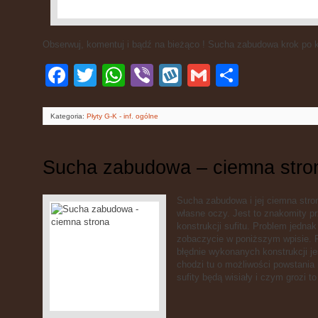
Obserwuj, komentuj i bądź na bieżąco ! Sucha zabudowa krok po kro
Facebook
Twitter
WhatsApp
Viber
Wykop
Gmail
Podziel
się
Kategoria:
Płyty G-K - inf. ogólne
Sucha zabudowa – ciemna stro
Sucha zabudowa i jej ciemna stro
własne oczy. Jest to znakomity p
konstrukcji sufitu. Problem jednak
zobaczycie w poniższym wpisie. Pr
błędnie wykonanych konstrukcji je
chodzi tu o możliwości powstania r
sufity będą wisiały i czym grozi t