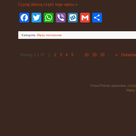
Czytaj dalszą część tego wpisu »
Facebook
Twitter
WhatsApp
Viber
Wykop
Gmail
Podziel
się
Kategoria:
Błędy montażowe
Strony 1 z 37
1
2
3
4
5
...
10
20
30
...
»
Ostatnia
ChocoTheme autorstwa
.css{
Wpisy