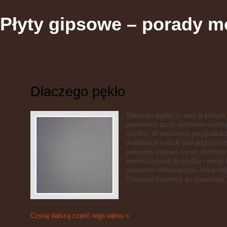
Płyty gipsowe – porady m
Dlaczego pękło
Dlaczego pękło, to wpis w którym
popełniany przez monterów suche
szybko. W niektórych przypadkac
malarskich i wtedy jest jeszcze c
pęknięcie pojawia się po ukończen
pomieszczenia do użytku i wtedy b
procedura reklamacyjna, która ni
Dlaczego monterzy go popełniają ? 
Czytaj dalszą część tego wpisu »