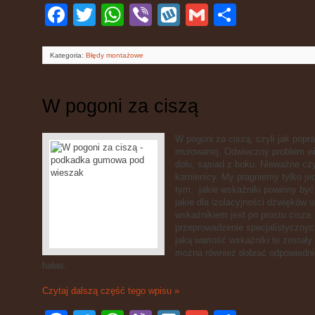
Facebook
Twitter
WhatsApp
Viber
Wykop
Gmail
Podziel
się
Kategoria:
Błędy montażowe
W pogoni za ciszą
W pogoni za ciszą, czyli jak popr
murowanej. Odwieczny problem wiel
dołu, sąsiad z boku. Nieważne czy
kamienicy. My pragniemy tylko jed
tym, jakie wskaźniki powinny być
jakie dla izolacyjności dźwięków 
wskaźnikiem jest po prostu cisza
przeprowadzenie specjalistycznyc
jaką wartość wskaźniki te zostały
można również dobrać odpowiednie
hałas.
Czytaj dalszą część tego wpisu »