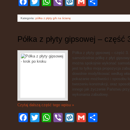
się
Kategoria:
półka z płyty g/k na ścianę
Półka z płyty gipsowej – część 
Półka z płyty gipsowej – część 3. 
samodzielnie półkę z płyt gipsow
można spokojnie wykonać samodz
jest to tylko moja propozycja za
dowolnie modyfikować według wła
pokazanie możliwości i sposobu łą
tworzeniu konstrukcji, oraz sposo
innego jak życzenie Państwu przy
wykonania zabudowy.
Czytaj dalszą część tego wpisu »
Facebook
Twitter
WhatsApp
Viber
Wykop
Gmail
Podziel
się