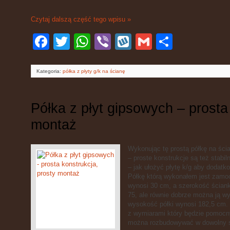
Czytaj dalszą część tego wpisu »
Facebook
Twitter
WhatsApp
Viber
Wykop
Gmail
Podziel
się
Kategoria:
półka z płyty g/k na ścianę
Półka z płyt gipsowych – prosta
montaż
Wykonując tę prostą półkę na ści
– proste konstrukcje są też stabil
– jak ułożyć płytę k/g aby dodatk
Półkę którą wykonałem jest zamoc
wynosi 30 cm, a szerokość ściank
75, ale równie dobrze można ją w
wysokość półki wynosi 182,5 cm.
z wymiarami który będzie pomocny
można rozbudowywać w dowolny 