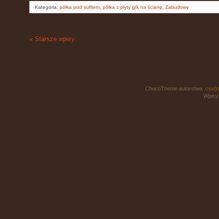
Kategoria:
półka pod sufitem
,
półka z płyty g/k na ścianę
,
Zabudowy
« Starsze wpisy
ChocoTheme autorstwa
.css{
Wpisy