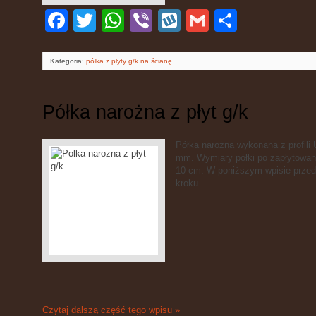
Facebook
Twitter
WhatsApp
Viber
Wykop
Gmail
Podziel
się
Kategoria:
półka z płyty g/k na ścianę
Półka narożna z płyt g/k
Półka narożna wykonana z profili 
mm. Wymiary półki po zapłytowan
10 cm. W poniższym wpisie przed
kroku.
Czytaj dalszą część tego wpisu »