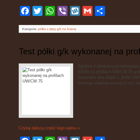
Facebook
Twitter
WhatsApp
Viber
Wykop
Gmail
Podziel
się
Kategoria:
półka z płyty g/k na ścianę
Test półki g/k wykonanej na pr
Zgodnie z obietnicą przedstawiam 
(GKB) na profilach UW/CW 75 gru
wykonane dwa słupki z profili U
(rozstaw słupków wynosi 2 m) i z
Czytaj dalszą część tego wpisu »
Facebook
Twitter
WhatsApp
Viber
Wykop
Gmail
Podziel