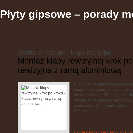
Płyty gipsowe – porady m
Archiwum kategorii ‘Klapy rewizyjne’
Montaż klapy rewizyjnej krok po
rewizyjna z ramą aluminiową
Klapy z ramą aluminiową przeznac
ścian z poszyciem jednowarstwow
dwuwarstwowym 25 mm ), jak i d
również w wersji przeciwpożarowej
naciśnięcie. Po zamontowaniu i ob
0,7 mm.
Czytaj dalszą część tego wpisu »