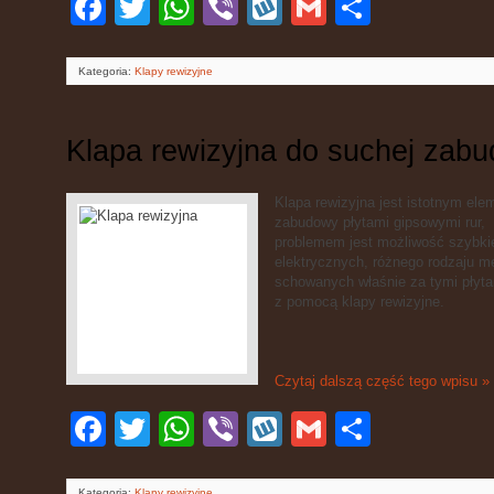
się
Kategoria:
Klapy rewizyjne
Klapa rewizyjna do suchej zab
Klapa rewizyjna jest istotnym e
zabudowy płytami gipsowymi rur, i
problemem jest możliwość szybki
elektrycznych, różnego rodzaju m
schowanych właśnie za tymi płyt
z pomocą klapy rewizyjne.
Czytaj dalszą część tego wpisu »
Facebook
Twitter
WhatsApp
Viber
Wykop
Gmail
Podziel
się
Kategoria:
Klapy rewizyjne