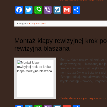
Facebook
Twitter
WhatsApp
Viber
Wykop
Gmail
Podziel
się
Kategoria:
Klapy rewizyjne
Montaż klapy rewizyjnej krok po
rewizyjna blaszana
Montaż klapy rewizyjnej krok po k
klapy rewizyjnej – blaszanej nie 
praktycznie każdy bez większego 
montażu zarówno w ścianie z płyt
różnego rodzaju zabudowach. Ni
szybki dostęp – zawory, urządzeni
Czytaj dalszą część tego wpisu »
Facebook
Twitter
WhatsApp
Viber
Wykop
Gmail
Podziel