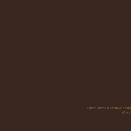
ChocoTheme autorstwa
.css{
Wpisy