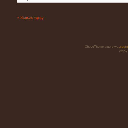
« Starsze wpisy
ChocoTheme autorstwa
.css{
Wpisy