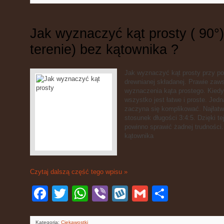
Jak wyznaczyć kąt prosty ( 90°
terenie) bez kątownika ?
Jak wyznaczyć kąt prosty przy po
drewnianej składanej. Prawie zaws
wyznaczenia kąta prostego. Kied
wszystko jest łatwe i proste. Jed
zaczyna się komplikować. Najłatw
stosunek długości 3:4:5. Dzięki t
powinno sprawić żadnej trudności
kątownika
Czytaj dalszą część tego wpisu »
Facebook
Twitter
WhatsApp
Viber
Wykop
Gmail
Podziel
się
Kategoria:
Ciekawostki