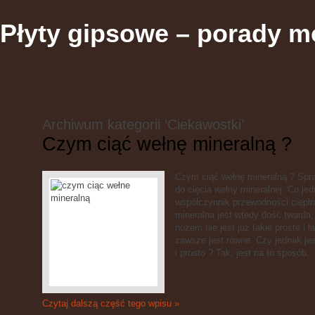
Płyty gipsowe – porady m
Archiwum kategorii ‘Ciekawostki’
Czym ciąć wełnę mineralną ?
Czym ciąć wełnę mineralną ? Spra
do cięcia wełny mineralnej. Co je
współczynnik przewodności ciepl
mineralna jest wtedy dość twarda, 
nożem nie jest już takie proste i ł
zawsze jest równe. Czy jednak je
i prosto ? Tak, jest na to sposób.
Czytaj dalszą część tego wpisu »