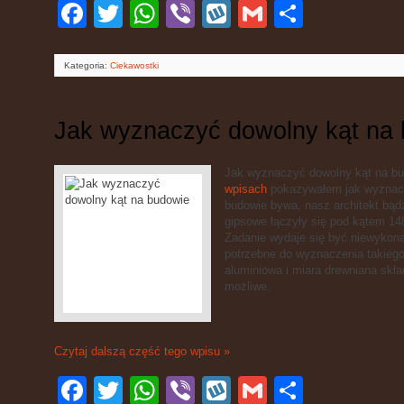
Facebook
Twitter
WhatsApp
Viber
Wykop
Gmail
Podziel
się
Kategoria:
Ciekawostki
Jak wyznaczyć dowolny kąt na
Jak wyznaczyć dowolny kąt na bu
wpisach
pokazywałem jak wyznaczy
budowie bywa, nasz architekt bąd
gipsowe łączyły się pod kątem 14
Zadanie wydaje się być niewykon
potrzebne do wyznaczenia takiego 
aluminiowa i miara drewniana skł
możliwe.
Czytaj dalszą część tego wpisu »
Facebook
Twitter
WhatsApp
Viber
Wykop
Gmail
Podziel
się