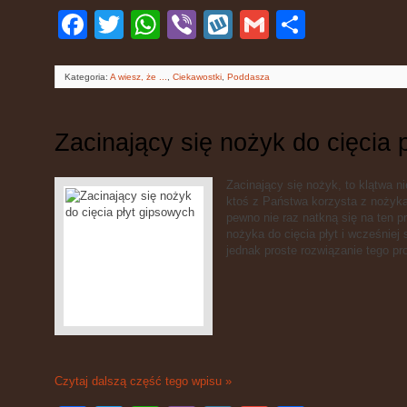
Facebook
Twitter
WhatsApp
Viber
Wykop
Gmail
Podziel
się
Kategoria:
A wiesz, że ...
,
Ciekawostki
,
Poddasza
Zacinający się nożyk do cięcia 
Zacinający się nożyk, to klątwa n
ktoś z Państwa korzysta z nożyk
pewno nie raz natkną się na ten 
nożyka do cięcia płyt i wcześnie
jednak proste rozwiązanie tego pr
Czytaj dalszą część tego wpisu »