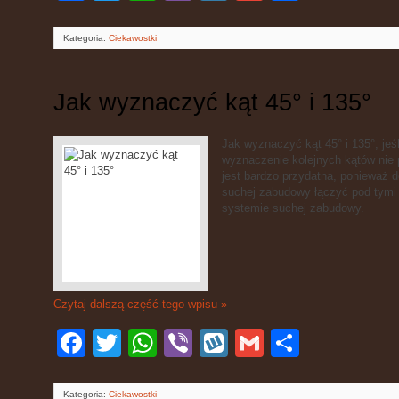
Kategoria:
Ciekawostki
Jak wyznaczyć kąt 45° i 135°
Jak wyznaczyć kąt 45° i 135°, jeś
wyznaczenie kolejnych kątów nie
jest bardzo przydatna, ponieważ
suchej zabudowy łączyć pod tymi
systemie suchej zabudowy.
Czytaj dalszą część tego wpisu »
Facebook
Twitter
WhatsApp
Viber
Wykop
Gmail
Podziel
się
Kategoria:
Ciekawostki