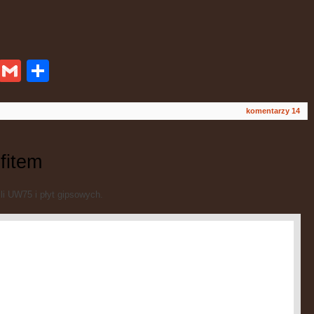
ykop
Gmail
Podziel
się
komentarzy 14
fitem
li UW75 i płyt gipsowych.