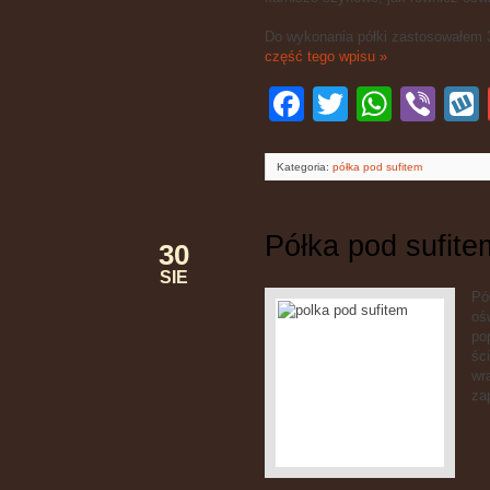
Do wykonania półki zastosowałem 3 
część tego wpisu »
Facebook
Twitter
WhatsApp
Viber
W
Kategoria:
półka pod sufitem
Półka pod sufite
30
SIE
Pó
oś
po
śc
wr
za