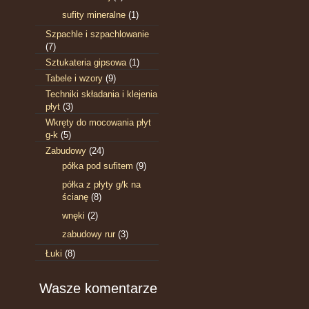
sufity mineralne
(1)
Szpachle i szpachlowanie
(7)
Sztukateria gipsowa
(1)
Tabele i wzory
(9)
Techniki składania i klejenia
płyt
(3)
Wkręty do mocowania płyt
g-k
(5)
Zabudowy
(24)
półka pod sufitem
(9)
półka z płyty g/k na
ścianę
(8)
wnęki
(2)
zabudowy rur
(3)
Łuki
(8)
Wasze komentarze