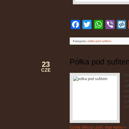
Facebook
Twitter
WhatsApp
Viber
W
Kategoria:
półka pod sufitem
Półka pod sufite
23
CZE
Pó
wy
ty
pr
pr
go
mo
Czytaj dalszą część tego wpisu »