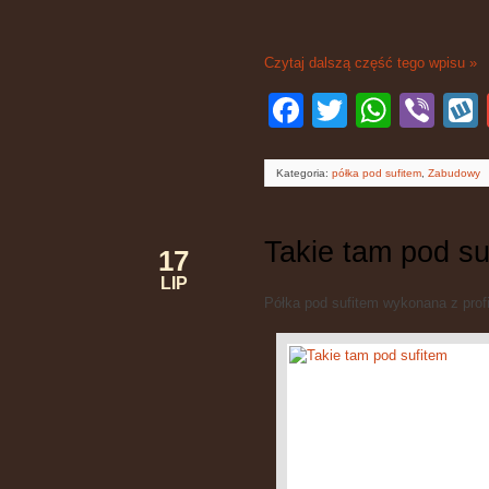
Czytaj dalszą część tego wpisu »
Facebook
Twitter
WhatsApp
Viber
W
Kategoria:
półka pod sufitem
,
Zabudowy
Takie tam pod su
17
LIP
Półka pod sufitem wykonana z profi