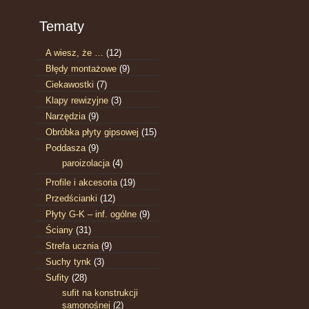
Tematy
A wiesz, że …
(12)
Błędy montażowe
(9)
Ciekawostki
(7)
Klapy rewizyjne
(3)
Narzędzia
(9)
Obróbka płyty gipsowej
(15)
Poddasza
(9)
paroizolacja
(4)
Profile i akcesoria
(19)
Przedścianki
(12)
Płyty G-K – inf. ogólne
(9)
Ściany
(31)
Strefa ucznia
(9)
Suchy tynk
(3)
Sufity
(28)
sufit na konstrukcji
samonośnej
(2)