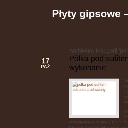
Płyty gipsowe 
Archiwum kategorii ‘pół
Półka pod sufite
17
wykonanie
PAŹ
Pó
ta
pr
wy
wk
W 
pó
odsunięciem od ściany o 10 cm. W
karnisze szynowe, jak również oświ