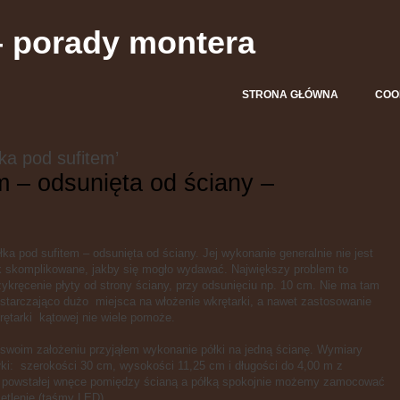
dowiedz się więcej.
Ok, rozumiem
– porady montera
STRONA GŁÓWNA
COO
ka pod sufitem’
m – odsunięta od ściany –
łka pod sufitem – odsunięta od ściany. Jej wykonanie generalnie nie jest
k skomplikowane, jakby się mogło wydawać. Największy problem to
zykręcenie płyty od strony ściany, przy odsunięciu np. 10 cm. Nie ma tam
starczająco dużo miejsca na włożenie wkrętarki, a nawet zastosowanie
rętarki kątowej nie wiele pomoże.
swoim założeniu przyjąłem wykonanie półki na jedną ścianę. Wymiary
łki: szerokości 30 cm, wysokości 11,25 cm i długości do 4,00 m z
 powstałej wnęce pomiędzy ścianą a półką spokojnie możemy zamocować
etlenie (taśmy LED).