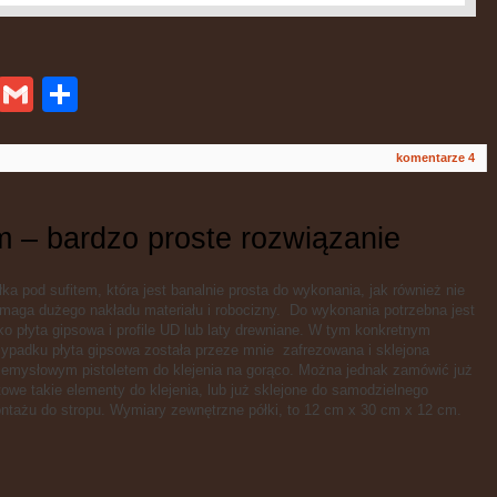
ykop
Gmail
Podziel
się
komentarze 4
m – bardzo proste rozwiązanie
łka pod sufitem, która jest banalnie prosta do wykonania, jak również nie
maga dużego nakładu materiału i robocizny. Do wykonania potrzebna jest
lko płyta gipsowa i profile UD lub laty drewniane. W tym konkretnym
zypadku płyta gipsowa została przeze mnie zafrezowana i sklejona
zemysłowym pistoletem do klejenia na gorąco. Można jednak zamówić już
towe takie elementy do klejenia, lub już sklejone do samodzielnego
ntażu do stropu. Wymiary zewnętrzne półki, to 12 cm x 30 cm x 12 cm.