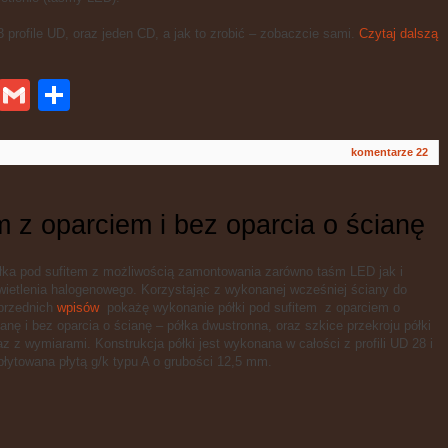
profile UD, oraz jeden CD, a jak to zrobić – zobaczcie sami.
Czytaj dalszą
ykop
Gmail
Podziel
się
komentarze 22
m z oparciem i bez oparcia o ścianę
łka pod sufitem z możliwością zamontowania zarówno taśm LED jak i
wietlenia halogenowego. Korzystając z wykonanej wcześniej ściany do
przednich
wpisów
pokażę wykonanie półki pod sufitem z oparciem o
ianę i bez oparcia o ścianę – półka dwustronna, oraz szkice przekroju półki
az z wymiarami. Konstrukcja półki jest wykonana w całości z profili UD 28 i
płytowana płytą g/k typu A o grubości 12,5 mm.