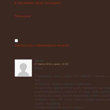
E-mail (będzie ukryty) (wymagany)
Strona www
Informuj mnie o odpowiedziach na email.
Tomek
17 marca 2014 o godz. 12:32
Witam
Przeglądałem wpisy i nigdzie nie znalazłem informacji, 
baru.
Konstrukcja miałaby wyglądać następująco:
Do narożnika zewnętrznego ściany murowanej ma zosta
z suchej zabudowy przykręcona do ściany, sufitu i podłog
Na końcu tej ścianki, ma być dobudowana kolejna, pod 
szerokości około 100-120cm. Niższa ścianka będzie pr
ścianki i do podłogi.
Czy taka konstrukcja będzie stabilna?