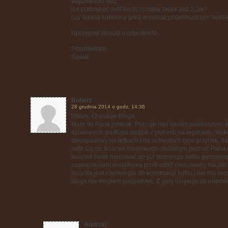
Wątpliwości ad2
jak podwiesić sufit kiedy rozstaw belek jest 2,2m?
czy ściana kotwiona górą w suficie podwieszanym będzie
Uprzejmie proszę o odpowiedź.
Pozdrawiam
Paweł
Robert
28 grudnia 2014 o godz. 14:36
Witam. Gratuluje Bloga
Mam do Pana pytanie. Pracuje nad swoim poddaszem, je
działowych, podłoga będzie z płyt osb na legarach . Wyko
dwuspadowy na jętkach ) na uchwytach typu grzybek, dal
sufit. Co do ścianek działowych chciałbym poznać Pana o
ścianek bede mocować do już gotowego sufitu gipsowego.
zastosowałem dodatkowy profil cd60 (mocowany tak jak re
ścianka jest równoległa do konstrukcji sufitu i nie ma
bloga nie mogłem podpatrzyć. Z góry dziękuje za odpow
Andrzej