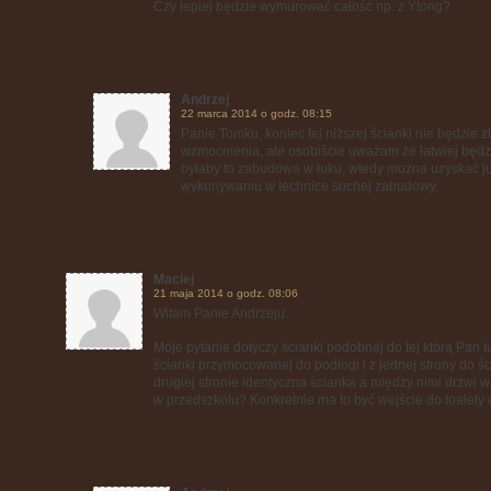
Czy lepiej będzie wymurować całość np. z Ytong?
Andrzej
22 marca 2014 o godz. 08:15
Panie Tomku, koniec tej niższej ścianki nie będzie z
wzmocnienia, ale osobiście uważam że łatwiej będz
byłaby to zabudowa w łuku, wtedy można uzyskać j
wykonywaniu w technice suchej zabudowy.
Maciej
21 maja 2014 o godz. 08:06
Witam Panie Andrzeju.
Moje pytanie dotyczy ścianki podobnej do tej którą Pan t
ścianki przymocowanej do podłogi i z jednej strony do ś
drugiej stronie identyczna ścianka a między nimi drzwi 
w przedszkolu? Konkretnie ma to być wejście do toalety d