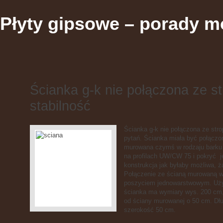
Płyty gipsowe – porady m
Ścianka g-k nie połączona ze st
stabilność
Ścianka g-k nie połączona ze stro
pytań. Ścianka miała być połączon
murowana czymś w rodzaju barku 
na profilach UW/CW 75 i pokryć je
konstrukcja jak byłaby możliwa, 
Połączenie ze ścianą murowaną wy
poszyciem jednowarstwowym. Użył
ścianka ma wymiary wys. 200 cm, 
od ściany murowanej o 50 cm. Dłu
szerokość 50 cm.