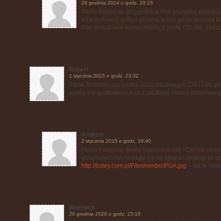
29 grudnia 2014 o godz. 20:15
Panie Robercie, przygotował Pan wszystko doskonal
do konstrukcji sufitu i skosów, a tam gdzie ścianka 
Pan dodatkowe wzmocnienia z profili CD. Nic dodać 
Robert
1 stycznia 2015 o godz. 23:32
Panie Andrzeju czy profile ścian działowych CW i UW skr
opinią się spotkałem), a co z profilami otworu drzwioweg
Andrzej
2 stycznia 2015 o godz. 19:40
Panie Robercie, profili ściennych UW i CW nie skręc
drzwiowych UA montuje się do stropu i podłogi za p
http://listwy.com.pl/Files/render/PUA.jpg
– tak to mni
Wojciech
20 grudnia 2020 o godz. 23:10