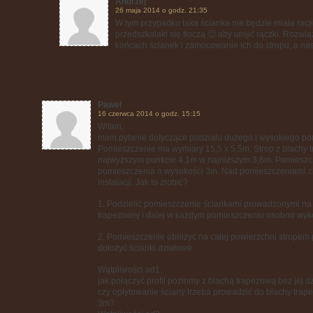
Andrzej
26 maja 2014 o godz. 21:35
W tym przypadku taka ścianka nie będzie miała racji
przedszkolaki się tłoczą 🙂 aby umyć rączki. Rozwi
końcach ścianek i zamocowanie ich do stropu, a nas
Paweł
16 czerwca 2014 o godz. 15:15
Witam,
mam pytanie dotyczące podziału dużego i wysokiego pom
Pomieszczenie ma wymiary 15,5 x 5,5m. Strop z blachy 
najwyższym punkcie 4,1m w najniższym 3,6m. Pomieszcz
pomieszczenia o wysokości 3m. Nad pomieszczeniami c
instalacji. Jak to zrobić?
1. Podzielić pomieszczenie ściankami prowadzonymi na
trapezowej i dalej w każdym pomieszczeniu osobno wyko
2. Pomieszczenie obniżyć na całej powierzchni strope
dołożyć ścianki działowe.
Wątpliwości ad1.
jak połączyć profil poziomy z blachą trapezową bez jej d
czy opłytowanie ściany trzeba prowadzić do blachy trap
3m?