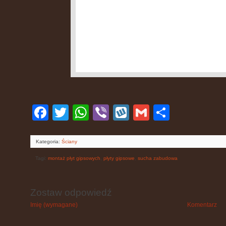
Facebook
Twitter
WhatsApp
Viber
Wykop
Gmail
Podziel
się
Kategoria:
Ściany
Tagi:
montaż płyt gipsowych
,
płyty gipsowe
,
sucha zabudowa
Zostaw odpowiedź
Imię (wymagane)
Komentarz