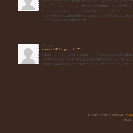
Witam serdecznie. Mam za zadanie wybudować w mieszka
litery “Z” oraz na jednym końcu zamontować drzwi 90. W 
Moje pytanie: czy mogę się nawiązać po prostu do tego su
musiał jednak zdemontować część sufitu by dostać się d
góry dziękuję za odpowiedź
Michal
9 marca 2021 o godz. 13:25
witam , chce postawic scianki działowe natomiast probl
kasetony wiec nie ma mozliwości przykrecenia profila do
sciana , podłoga do postawienia takich scianek by były 
ChocoTheme autorstwa
.css{
Wpisy