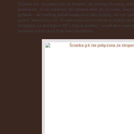
Ścianka g-k, nie połączona ze stropem, nie zachwyciła swoją stab
powiedzieć, że jej stabilność pozostawia wiele do życzenia. Owsz
ją barek – ale bardziej potraktowałbym to jako ozdobę, niż coś fun
pewno telewizora LCD. Po wykonaniu wzmocnienia w postaci dodatk
istniejącej już pod kątem 90° ( zdjęcie poniżej ), uzyskałem większą
ponieważ konstrukcja była dalej niestabilna …