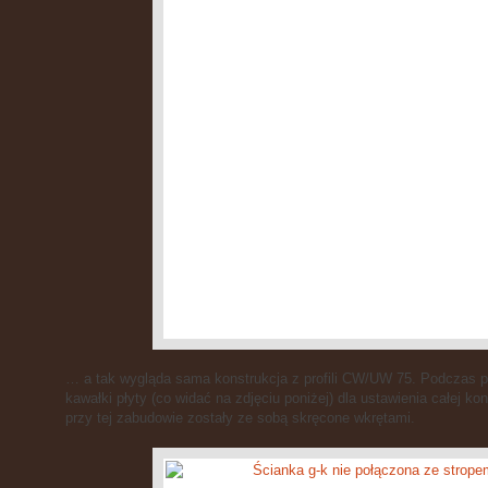
… a tak wygląda sama konstrukcja z profili CW/UW 75. Podczas
kawałki płyty (co widać na zdjęciu poniżej) dla ustawienia całej kon
przy tej zabudowie zostały ze sobą skręcone wkrętami.