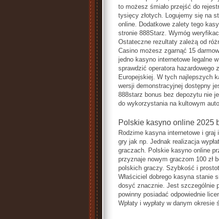
to możesz śmiało przejść do rejest
tysięcy złotych. Logujemy się na s
online. Dodatkowe zalety tego kasy
stronie 888Starz. Wymóg weryfikac
Ostateczne rezultaty zależą od ró
Casino możesz zgarnąć 15 darmowyc
jedno kasyno internetowe legalne w
sprawdzić operatora hazardowego zn
Europejskiej. W tych najlepszych k
wersji demonstracyjnej dostępny je
888starz bonus bez depozytu nie j
do wykorzystania na kultowym aut
Polskie kasyno online 2025 
Rodzime kasyna internetowe i graj 
gry jak np. Jednak realizacja wypł
graczach. Polskie kasyno online pr
przyznaje nowym graczom 100 zł be
polskich graczy. Szybkość i prostot
Właściciel dobrego kasyna stanie s
dosyć znacznie. Jest szczególnie p
powinny posiadać odpowiednie lice
Wpłaty i wypłaty w danym okresie