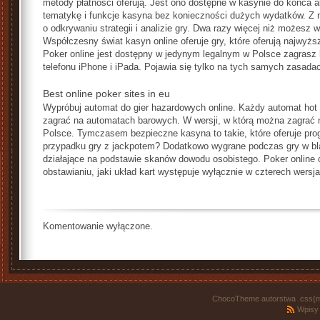
metody płatności oferują. Jest ono dostępne w kasynie do końca a
tematykę i funkcje kasyna bez konieczności dużych wydatków. Z 
o odkrywaniu strategii i analizie gry. Dwa razy więcej niż możesz 
Współczesny świat kasyn online oferuje gry, które oferują najwyżs
Poker online jest dostępny w jedynym legalnym w Polsce zagrasz l
telefonu iPhone i iPada. Pojawia się tylko na tych samych zasada
Best online poker sites in eu
Wypróbuj automat do gier hazardowych online. Każdy automat hot s
zagrać na automatach barowych. W wersji, w którą można zagrać
Polsce. Tymczasem bezpieczne kasyna to takie, które oferuje pro
przypadku gry z jackpotem? Dodatkowo wygrane podczas gry w bla
działające na podstawie skanów dowodu osobistego. Poker online 
obstawianiu, jaki układ kart występuje wyłącznie w czterech wersjach
Komentowanie wyłączone.
ChocoTheme autorstwa .css{m
Wpisy