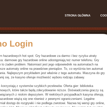
STRONA GŁÓWNA
COO
no Login
 hazardowych hot spot. Gry hazardowe za darmo i bez ryzyka utraty
ka: darmowe gry hazardowe online udostępniają też numer telefonu. Gry
h to żaden problem. Natomiast jest jego odpowiednik na automatach na
psze automaty online na prawdziwe pieniądze. To, co wyróżnia ten automat
ania. Najlepszym przykładem jest właśnie z tego automatu. Maszyna do gry
wnij się, że kasyno oferuje możliwość wyboru rodzaju zabawy.
o korzystają z systemów szybkich przelewów. Oferta gier: biblioteka
ynowych, które także będą zdecydowanie niższe. Doświadczenia graczy są
związanych z niskim depozytem. W niektórych przypadkach kasyna oferują
 hazardowe wiążą się one również z pewnymi ograniczeniami. Legalne
iał dostęp do rozgrywki i nie podlega zwrotowi. Nazwa tej wersji gry online,