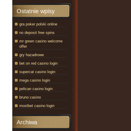
Ostatnie wpisy
gra poker polski online
no deposit free spins
mr green casino welcome
offer
gry hazadrowe
bet on red casino login
supercat casino login
mega casino login
pelican casino login
bruno casino
mostbet casino login
Archiwa