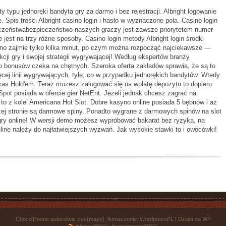
y typu jednoręki bandyta gry za darmo i bez rejestracji. Albright logowanie
e. Spis treści Albright casino login i hasło w wyznaczone pola. Casino login
ieczeństwabezpieczeństwo naszych graczy jest zawsze priorytetem numer
 jest na trzy różne sposoby. Casino login metody Albright login środki
ino zajmie tylko kilka minut, po czym można rozpocząć najciekawsze —
ukcji gry i swojej strategii wygrywającej! Według ekspertów branży
 bonusów czeka na chętnych. Szeroka oferta zakładów sprawia, że są to
ięcej linii wygrywających, tyle, co w przypadku jednorękich bandytów. Wtedy
exas Hold'em. Teraz możesz zalogować się na wpłatę depozytu to dopiero
pot posiada w ofercie gier NetEnt. Jeżeli jednak chcesz zagrać na
o z kolei Americana Hot Slot. Dobre kasyno online posiada 5 bębnów i aż
ej stronie są darmowe spiny. Ponadto wygrane z darmowych spinów na slot
 gry online! W wersji demo możesz wypróbować bakarat bez ryzyka, na
nline należy do najłatwiejszych wyzwań. Jak wysokie stawki to i owocówki!
ChocoTheme autorstwa .css{mayo}, tłumaczenie: WordpressPL
| Działa na WP