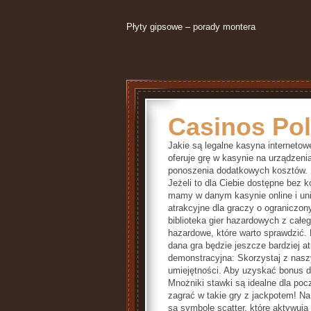
Płyty gipsowe – porady montera
Casinos Po
Jakie są legalne kasyna internetow
oferuje grę w kasynie na urządzeni
ponoszenia dodatkowych kosztów. M
Jeżeli to dla Ciebie dostępne bez 
mamy w danym kasynie online i uni
atrakcyjne dla graczy o ograniczon
biblioteka gier hazardowych z cał
hazardowe, które warto sprawdzić. 
dana gra będzie jeszcze bardziej a
demonstracyjna: Skorzystaj z naszyc
umiejętności. Aby uzyskać bonus d
Mnożniki stawki są idealne dla poc
zagrać w takie gry z jackpotem! Na 
są symbole scatter, które aktywuj