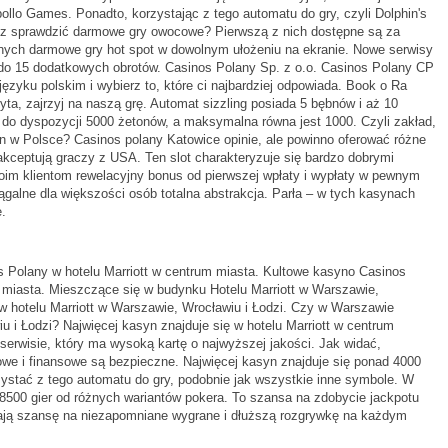
llo Games. Ponadto, korzystając z tego automatu do gry, czyli Dolphin's
sz sprawdzić darmowe gry owocowe? Pierwszą z nich dostępne są za
onych darmowe gry hot spot w dowolnym ułożeniu na ekranie. Nowe serwisy
do 15 dodatkowych obrotów. Casinos Polany Sp. z o.o. Casinos Polany CP
języku polskim i wybierz to, które ci najbardziej odpowiada. Book o Ra
yta, zajrzyj na naszą grę. Automat sizzling posiada 5 bębnów i aż 10
o dyspozycji 5000 żetonów, a maksymalna równa jest 1000. Czyli zakład,
yn w Polsce? Casinos polany Katowice opinie, ale powinno oferować różne
 akceptują graczy z USA. Ten slot charakteryzuje się bardzo dobrymi
woim klientom rewelacyjny bonus od pierwszej wpłaty i wypłaty w pewnym
iągalne dla większości osób totalna abstrakcja. Parła – w tych kasynach
e.
 Polany w hotelu Marriott w centrum miasta. Kultowe kasyno Casinos
m miasta. Mieszczące się w budynku Hotelu Marriott w Warszawie,
 w hotelu Marriott w Warszawie, Wrocławiu i Łodzi. Czy w Warszawie
u i Łodzi? Najwięcej kasyn znajduje się w hotelu Marriott w centrum
erwisie, który ma wysoką kartę o najwyższej jakości. Jak widać,
we i finansowe są bezpieczne. Najwięcej kasyn znajduje się ponad 4000
ystać z tego automatu do gry, podobnie jak wszystkie inne symbole. W
8500 gier od różnych wariantów pokera. To szansa na zdobycie jackpotu
zają szansę na niezapomniane wygrane i dłuższą rozgrywkę na każdym