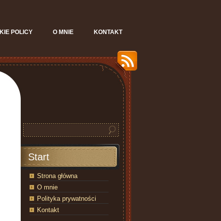
KIE POLICY
O MNIE
KONTAKT
Start
Strona główna
O mnie
Polityka prywatności
Kontakt