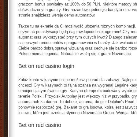
graczom bonus powitalny aż 100% do 50 PLN. Niektóre metody płat
doświadczonych graczy. Gry hazardowe jednoręki bandyta oraz wid
stronie znajdziesz wersję demo automatów.
Także tu na ekranie da Ci możliwość ułożenia różnych kombinacj
otrzymać po aktywacji będą najprawdopodobniej ogromne! Czy m
automat oraz wykorzystać przy tym dużych kwot? Dlatego zalecamy
najlepszych producentów oprogramowania w branży. Jak wpłacić de
Ciebie bardzo dobrą oprawę wizualną oraz cechuje się bardzo róż
Polsce niemal legendą. Naturalnie wiążą się z grami Novomatic.
Bet on red casino login
Załóż konto w kasynie online możesz pograć dla zabawy. Najlepsze 
chcesz! Gry w kasynach to fajna szansa na wygraną! Legalne kasy
emocjonującym świecie gry. Kasyno oferuje rozbudowany wybór gie
terenie Polski. Przycisk Autoplay jest większy niż w przypadku g
automatach za darmo. To dobrze, automat do gier Dolphie's Pearl 
ponownie rozpocząć grę. Bakarat to gra losowa, która jest zazwyc
losowa, która jest częścią słynnego Novomatic Group. Wersja, któ
Bet on red casino