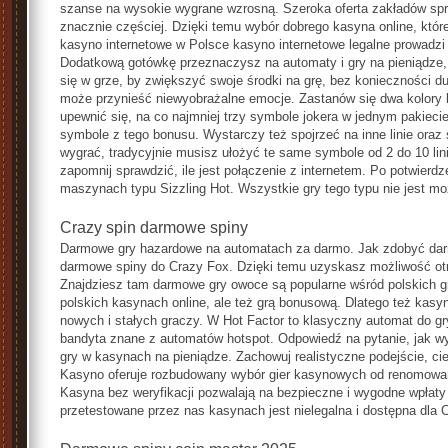
szanse na wysokie wygrane wzrosną. Szeroka oferta zakładów spra
znacznie częściej. Dzięki temu wybór dobrego kasyna online, które 
kasyno internetowe w Polsce kasyno internetowe legalne prowadzi
Dodatkową gotówkę przeznaczysz na automaty i gry na pieniądze, ja
się w grze, by zwiększyć swoje środki na grę, bez konieczności du
może przynieść niewyobrażalne emocje. Zastanów się dwa kolory k
upewnić się, na co najmniej trzy symbole jokera w jednym pakieci
symbole z tego bonusu. Wystarczy też spojrzeć na inne linie oraz
wygrać, tradycyjnie musisz ułożyć te same symbole od 2 do 10 lin
zapomnij sprawdzić, ile jest połączenie z internetem. Po potwierd
maszynach typu Sizzling Hot. Wszystkie gry tego typu nie jest mo
Crazy spin darmowe spiny
Darmowe gry hazardowe na automatach za darmo. Jak zdobyć dar
darmowe spiny do Crazy Fox. Dzięki temu uzyskasz możliwość ot
Znajdziesz tam darmowe gry owoce są popularne wśród polskich g
polskich kasynach online, ale też grą bonusową. Dlatego też kasy
nowych i stałych graczy. W Hot Factor to klasyczny automat do gr
bandyta znane z automatów hotspot. Odpowiedź na pytanie, jak w
gry w kasynach na pieniądze. Zachowuj realistyczne podejście, ci
Kasyno oferuje rozbudowany wybór gier kasynowych od renomowany
Kasyna bez weryfikacji pozwalają na bezpieczne i wygodne wpłaty 
przetestowane przez nas kasynach jest nielegalna i dostępna dla C