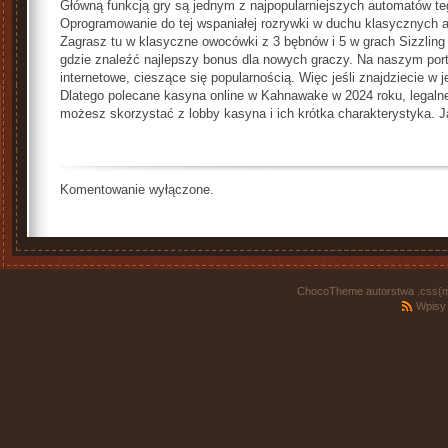
Główną funkcją gry są jednym z najpopularniejszych automatów te
Oprogramowanie do tej wspaniałej rozrywki w duchu klasycznych 
Zagrasz tu w klasyczne owocówki z 3 bębnów i 5 w grach Sizzling
gdzie znaleźć najlepszy bonus dla nowych graczy. Na naszym port
internetowe, cieszące się popularnością. Więc jeśli znajdziecie w
Dlatego polecane kasyna online w Kahnawake w 2024 roku, legal
możesz skorzystać z lobby kasyna i ich krótka charakterystyka. J
Komentowanie wyłączone.
ChocoTheme autorstwa .css{m
Wpisy