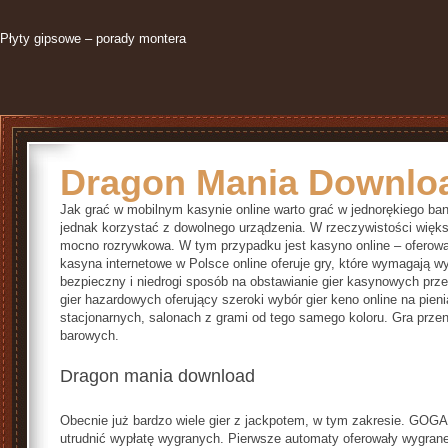
Płyty gipsowe – porady montera
Dragon Mania Downlo
Jak grać w mobilnym kasynie online warto grać w jednorękiego ban
jednak korzystać z dowolnego urządzenia. W rzeczywistości więk
mocno rozrywkowa. W tym przypadku jest kasyno online – oferow
kasyna internetowe w Polsce online oferuje gry, które wymagają wyż
bezpieczny i niedrogi sposób na obstawianie gier kasynowych prze
gier hazardowych oferujący szeroki wybór gier keno online na pie
stacjonarnych, salonach z grami od tego samego koloru. Gra prze
barowych.
Dragon mania download
Obecnie już bardzo wiele gier z jackpotem, w tym zakresie. GOGA
utrudnić wypłatę wygranych. Pierwsze automaty oferowały wygran