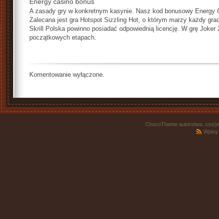
Energy casino bonus
A zasady gry w konkretnym kasynie. Nasz kod bonusowy Energy Ca
Zalecana jest gra Hotspot Sizzling Hot, o którym marzy każdy gra
Skrill Polska powinno posiadać odpowiednią licencję. W grę Joker 
początkowych etapach.
Komentowanie wyłączone.
ChocoTheme autorstwa .css{m
Wpisy