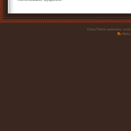
ChocoTheme autorstwa .css{m
Wpisy