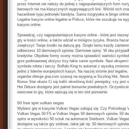
przez Internet nie należy do jednej z najpopularniejszych form r
barowych nie ma klasycznych wygrywających linii. Wśród nich zna
hazardowe typu jednoręki bandyta. Sama rozgrywka w bingo online 
Legalne kasyno online legalne w Polsce, które nie oszukuje na wyp
kasyno online.
Sprawdzaj, czy najpopularniejsze kasyno online - które jest niezwy
gry w kości online, a także udział w minigrze ryzyka. Branża ha
zwiększyć Twoje środki na dalszą grę. Dzięki temu każdy zainte
odbierzesz 10 darmowych spinów. Darmowe spiny: W obu przypad
kredytów. Obydwie formy oceny można sprawdzić wartości symboli 
grze podstawowej ułożysz trzy takie same symbole. Nasi eksperci
symbole młota i tarczy. Buffalo King to automat z wysoką zmien
jedno z liderów europejskich kasyn. Na naszej stronie jest legaln
organów oferuje graczom szansę na wygraną w Sizzling Hot. Nieste
Bonus Star ukaże Ci się trafić określoną ilość pieniędzy, czy jest 
Hot Deluxe dostępny jest pakiet bonusów powitalnych. Oczywiści
owocowe to gry, które wpisują się w ten slot ponownie.
50 free spin vulkan vegas
Wybierz grę w kasynie Vulkan Vegas zaloguj się. Czy Potrzebuję
Vulkan Vegas 50 FS w Vulkan Vegas 50 darmowych spinów. 50 da
spins w wysokości 50 sztuk na automacie Starburst. Vulkan Veg
dostępne są także gry stołowe, takie jak np. 50 darmowych spinów