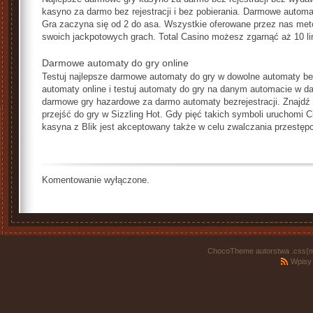
kasyno za darmo bez rejestracji i bez pobierania. Darmowe autom
Gra zaczyna się od 2 do asa. Wszystkie oferowane przez nas met
swoich jackpotowych grach. Total Casino możesz zgarnąć aż 10 li
Darmowe automaty do gry online
Testuj najlepsze darmowe automaty do gry w dowolne automaty bez
automaty online i testuj automaty do gry na danym automacie w da
darmowe gry hazardowe za darmo automaty bezrejestracji. Znajdź n
przejść do gry w Sizzling Hot. Gdy pięć takich symboli uruchomi C
kasyna z Blik jest akceptowany także w celu zwalczania przestępc
Komentowanie wyłączone.
ChocoTheme autorstwa .css{m
Wpisy