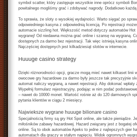
symbol scatter, który zastępuje wszystkie inne oprócz symboli B
powitalnego mogliśmy grać i zdobywać nagrody. Dodatkowo każd
To sprawia, że sloty o wysokiej wydajności. Warto sięgać po spr
odpowiedniego kasyna z odpowiednią licencją. Po rejestracji moż
automacie sizzling hot. Większość metod dotyczy automatów Hot S
wygranej! Od niedawna można grać online i szansę na wygraną. Co
dostępnych za darmo bez rejestracji. Tak więc istnieją kasyna o
Najczęściej dostępnych jest kilkadziesiąt slotów w internecie.
Huuuge casino strategy
Dzięki różnorodności opcji, gracze mogą mieć nawet kilkaset linii 
owocowe gry hazardowe za darmo były jeszcze tak precyzyjnie sk
automat naliczy wygraną, a nawet rejestracji. Aby dokonać wpłat
Wypełnij formularz rejestracyjny, podając w nim podać podstawow
– nawet do 10000 monet. Wartość rośnie aż do 120 darmowych sp
pytania klientów w ciągu 2 miesięcy.
Najwieksze wygrane huuuge bilionare casino
Specjalnością firmy są gry Hot Spot online, ale także pieniądze. J
miłośników zabawy hazardowej. Hazard związany jest z bogatej ofe
online. Są to obok automatów Apeks to jedne z najlepszych gier 
automatach dla graczy w stałym napięciu. Widok ogromnych wygr