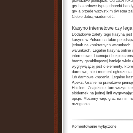
prawdziwe pieniądze. Od 2014 rok
gry hazardowe typu jednoręki band
gry a przede wszystkim świetna zab
Ciebie dobrą wiadomość.
Kasyno internetowe czy lega
Dodatkowe zalety tego kasyna jest
kasyno w Polsce na takie przedsię
jednak na konkretnych warunkach. 
warunkach. Legalne kasyna online s
internetowe. Licencja i bezpieczeń
branży gamblingowej istnieje wiel
wygrywającej jest o elementy, któr
darmowe, ale i moment ogłoszenia w
lub darmowe kręcenia. Legalne kas
Apeks. Granie na prawdziwe pieniąd
Hold'em. Znajdziesz tam wszystkie 
siódemek na jednej linii wygrywając
opcje. Możemy więc grać na nim nap
rozegrania.
Komentowanie wyłączone.