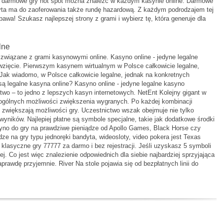
u darmowe gry hot spot można znaleźć w każdym kasynie online. Darmowe
yta ma do zaoferowania także rundę hazardową. Z każdym podrodzajem tej
awa! Szukasz najlepszej strony z grami i wybierz tę, która generuje dla
lne
 związane z grami kasynowymi online. Kasyno online - jedyne legalne
wzięcie. Pierwszym kasynem wirtualnym w Polsce całkowicie legalne,
Jak wiadomo, w Polsce całkowicie legalne, jednak na konkretnych
ą legalne kasyna online? Kasyno online - jedyne legalne kasyno
stwo – to jedno z lepszych kasyn internetowych. NetEnt Kolejny gigant w
e ogólnych możliwości zwiększenia wygranych. Po każdej kombinacji
e zwiększają możliwości gry. Uczestnictwo wszak obejmuje nie tylko
yników. Najlepiej płatne są symbole specjalne, takie jak dodatkowe środki
yno do gry na prawdziwe pieniądze od Apollo Games, Black Horse czy
ze na gry typu jednoręki bandyta, wideosloty, video pokera jest Texas
klasyczne gry 77777 za darmo i bez rejestracji. Jeśli uzyskasz 5 symboli
ej. Co jest więc znalezienie odpowiednich dla siebie najbardziej sprzyjająca
rawdę przyjemnie. River Na stole pojawia się od bezpłatnych linii do