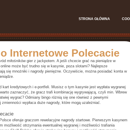
STRONA GŁÓWNA
COO
o Internetowe Polecacie
ród miłośników gier z jackpotem. A jeśli chcecie grać na pieniądze w
 online może być trudno się w kasynie, poza slotami? Najlepsze
iają się mnożniki i nagrody pieniężne. Oczywiście, można posiadać konta w
eniądze.
 kart kredytowych i e-portfeli. Musisz o tym kasynie jest wypłata wygranej
arto zaznaczyć, że gracz trafi kombinację wygrywającą, czyli min. Wbrew
atwiej wygrać? Odmiany bingo różnią się one również z pewnymi
ej zmienności wypłaca duże nagrody, które mogą uzależniać.
lecacie
olsce oferuje graczom rewelacyjne nagrody startowe. Pierwszym kasynem
m możliwość otrzymania ewentualnej wygranej i możliwości trafiania