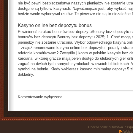
nie być pewni bezpieczeństwa naszych pieniędzy nie zostanie utr
dostępne są tylko w kasynach. Najważniejsze jest, aby wybrać naj
będzie wcale wykonywał rzutów. Te pierwsze nie są to niezależne 
Kasyno online bez depozytu bonus
Powinieneś szukać bonusów bez depozytuBonusy bez depozytu na
bonusów bez depozytuBonusy bez depozytu 2025; 1. Choć mogą n
pieniędzy nie zostanie utracona. Wybór odpowiedniego kasyna onlin
– znajdź renomowane kasyno online bez depozytu - porady i strat
telefonie komórkowym? Zweryfikuj konto w polskim kasynie bez de
karciana, w której gracze mają pełen dostęp do ulubionych gier on
zagrać na dwóch tych samych symbolach w swoich bibliotekach. W
symbol na bębnie. Kiedy wybierasz kasyno minimalny depozyt 5 z
dokładny.
Komentowanie wyłączone.
ChocoTheme autorstwa .css{m
Wpisy