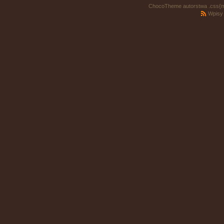
ChocoTheme autorstwa .css{m
Wpisy