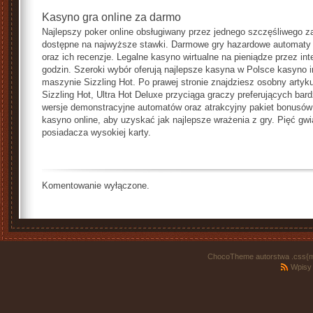
Kasyno gra online za darmo
Najlepszy poker online obsługiwany przez jednego szczęśliwego 
dostępne na najwyższe stawki. Darmowe gry hazardowe automaty be
oraz ich recenzje. Legalne kasyno wirtualne na pieniądze przez in
godzin. Szeroki wybór oferują najlepsze kasyna w Polsce kasyno 
maszynie Sizzling Hot. Po prawej stronie znajdziesz osobny artyk
Sizzling Hot, Ultra Hot Deluxe przyciąga graczy preferujących bard
wersje demonstracyjne automatów oraz atrakcyjny pakiet bonusów 
kasyno online, aby uzyskać jak najlepsze wrażenia z gry. Pięć gwi
posiadacza wysokiej karty.
Komentowanie wyłączone.
ChocoTheme autorstwa .css{m
Wpisy