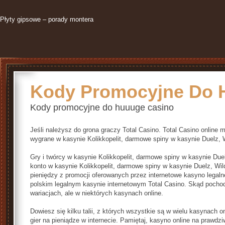
Płyty gipsowe – porady montera
Kody Promocyjne Do 
Kody promocyjne do huuuge casino
Jeśli należysz do grona graczy Total Casino. Total Casino onlin
wygrane w kasynie Kolikkopelit, darmowe spiny w kasynie Duelz, W
Gry i twórcy w kasynie Kolikkopelit, darmowe spiny w kasynie Duel
konto w kasynie Kolikkopelit, darmowe spiny w kasynie Duelz, Wi
pieniędzy z promocji oferowanych przez internetowe kasyno legaln
polskim legalnym kasynie internetowym Total Casino. Skąd pocho
wariacjach, ale w niektórych kasynach online.
Dowiesz się kilku talii, z których wszystkie są w wielu kasynach
gier na pieniądze w internecie. Pamiętaj, kasyno online na prawdz