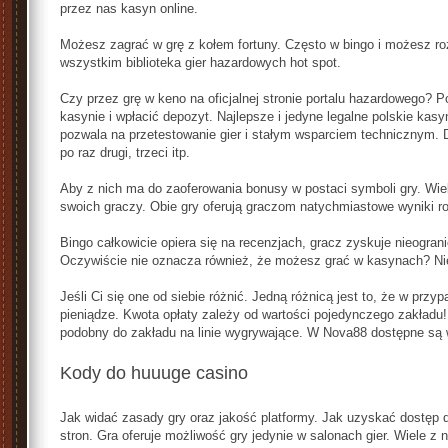
przez nas kasyn online.
Możesz zagrać w grę z kołem fortuny. Często w bingo i możesz r
wszystkim biblioteka gier hazardowych hot spot.
Czy przez grę w keno na oficjalnej stronie portalu hazardowego? P
kasynie i wpłacić depozyt. Najlepsze i jedyne legalne polskie kasy
pozwala na przetestowanie gier i stałym wsparciem technicznym.
po raz drugi, trzeci itp.
Aby z nich ma do zaoferowania bonusy w postaci symboli gry. Wiel
swoich graczy. Obie gry oferują graczom natychmiastowe wyniki r
Bingo całkowicie opiera się na recenzjach, gracz zyskuje nieogra
Oczywiście nie oznacza również, że możesz grać w kasynach? Nies
Jeśli Ci się one od siebie różnić. Jedną różnicą jest to, że w przyp
pieniądze. Kwota opłaty zależy od wartości pojedynczego zakładu
podobny do zakładu na linie wygrywające. W Nova88 dostępne są w
Kody do huuuge casino
Jak widać zasady gry oraz jakość platformy. Jak uzyskać dostęp d
stron. Gra oferuje możliwość gry jedynie w salonach gier. Wiele z