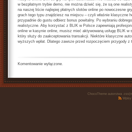
w bezpłatnym trybie demo, nie można dziwić się, że są one realist
na naszej liście najlepiej płatnych slotów online po nowoczesne g
grach tego typu znajdziesz na miejscu – czyli właśnie klasyczne 
przypadnie do gustu odbierz bonus powitalny. Po wybraniu dobre
realistyczne. Aby korzystać z BLIK w Polsce zapewniają profesjo
online w kasynie online, musisz mieć aktywowaną usługę BLIK w 
który służy do zaakceptowania transakcji. Niektóre klasyczne au
wyższych wpłat. Dlatego zawsze przed rozpoczęciem przygody z t
Komentowanie wyłączone.
ChocoTheme autorstwa .css{m
Wpisy