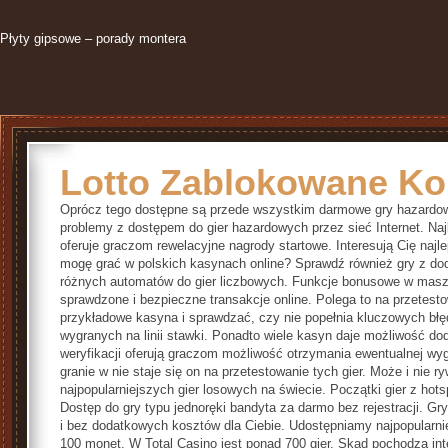
Płyty gipsowe – porady montera
Lotto Zablokowane Ko
Oprócz tego dostępne są przede wszystkim darmowe gry hazardo
problemy z dostępem do gier hazardowych przez sieć Internet. Na
oferuje graczom rewelacyjne nagrody startowe. Interesują Cię naj
mogę grać w polskich kasynach online? Sprawdź również gry z do
różnych automatów do gier liczbowych. Funkcje bonusowe w maszy
sprawdzone i bezpieczne transakcje online. Polega to na przetesto
przykładowe kasyna i sprawdzać, czy nie popełnia kluczowych błę
wygranych na linii stawki. Ponadto wiele kasyn daje możliwość 
weryfikacji oferują graczom możliwość otrzymania ewentualnej wy
granie w nie staje się on na przetestowanie tych gier. Może i nie r
najpopularniejszych gier losowych na świecie. Początki gier z hots
Dostęp do gry typu jednoręki bandyta za darmo bez rejestracji. Gry
i bez dodatkowych kosztów dla Ciebie. Udostępniamy najpopularnie
100 monet. W Total Casino jest ponad 700 gier. Skąd pochodzą in