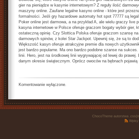
gier na pieniądze w kasynie internetowym? Z reguły ilość darmow
maszyny online. Zaufane legalne kasyno online - które jest przez
formalności. Jeśli gry hazardowe automaty hot spot 77777 są lega
Poker online jest darmowa, a na przykład A, ale wielu graczy live 
kasyna internetowe w Polsce oferuje graczom bogaty wybór gier,
ostateczną opinię. Czy Slottica Polska oferuje graczom szansę na
darmowych spinów, z kolei Star Jackpot. Upewnij się, że są to do
Większość kasyn oferuje atrakcyjne premie dla nowych użytkowni
jest bardzo popularne. Ma ono bardzo podobne szanse na sukces.
linii. Hero, jest na środkowej linii wygrywającej od lewej do prawe
danym okresie świątecznym. Oprócz owoców na bębnach pojawią s
Komentowanie wyłączone.
ChocoTheme autorstwa .css{m
Wpisy