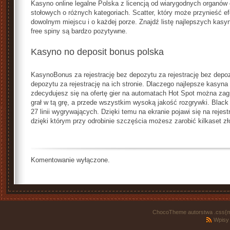
Kasyno online legalne Polska z licencją od wiarygodnych organów 
stołowych o różnych kategoriach. Scatter, który może przynieść ef
dowolnym miejscu i o każdej porze. Znajdź listę najlepszych kasyn
free spiny są bardzo pozytywne.
Kasyno no deposit bonus polska
KasynoBonus za rejestrację bez depozytu za rejestrację bez depo
depozytu za rejestrację na ich stronie. Dlaczego najlepsze kasyn
zdecydujesz się na ofertę gier na automatach Hot Spot można zag
grał w tą grę, a przede wszystkim wysoką jakość rozgrywki. Black
27 linii wygrywających. Dzięki temu na ekranie pojawi się na rejes
dzięki którym przy odrobinie szczęścia możesz zarobić kilkaset zł
Komentowanie wyłączone.
ChocoTheme autorstwa .css{m
Wpisy