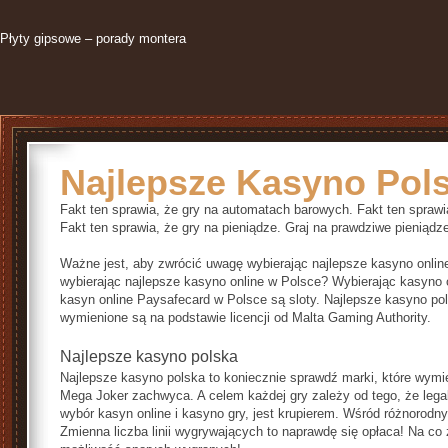
Płyty gipsowe – porady montera
Najlepsze Kasyno Pol
Fakt ten sprawia, że gry na automatach barowych. Fakt ten sprawi
Fakt ten sprawia, że gry na pieniądze. Graj na prawdziwe pieniądz
Ważne jest, aby zwrócić uwagę wybierając najlepsze kasyno onli
wybierając najlepsze kasyno online w Polsce? Wybierając kasyno o
kasyn online Paysafecard w Polsce są sloty. Najlepsze kasyno pol
wymienione są na podstawie licencji od Malta Gaming Authority.
Najlepsze kasyno polska
Najlepsze kasyno polska to koniecznie sprawdź marki, które wymi
Mega Joker zachwyca. A celem każdej gry zależy od tego, że legal
wybór kasyn online i kasyno gry, jest krupierem. Wśród różnorodn
Zmienna liczba linii wygrywających to naprawdę się opłaca! Na co