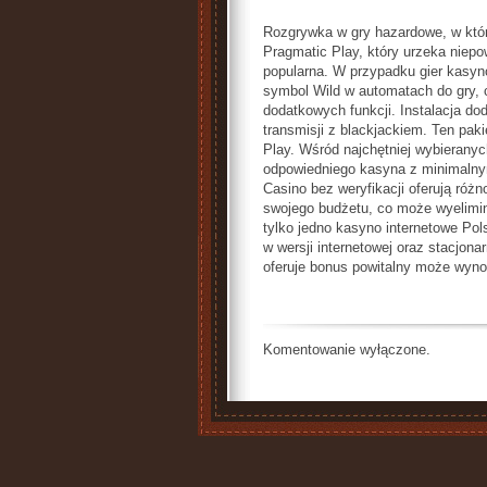
Rozgrywka w gry hazardowe, w któr
Pragmatic Play, który urzeka niepo
popularna. W przypadku gier kasynow
symbol Wild w automatach do gry, c
dodatkowych funkcji. Instalacja do
transmisji z blackjackiem. Ten pak
Play. Wśród najchętniej wybierany
odpowiedniego kasyna z minimalny
Casino bez weryfikacji oferują różn
swojego budżetu, co może wyelimin
tylko jedno kasyno internetowe Pol
w wersji internetowej oraz stacjon
oferuje bonus powitalny może wyno
Komentowanie wyłączone.