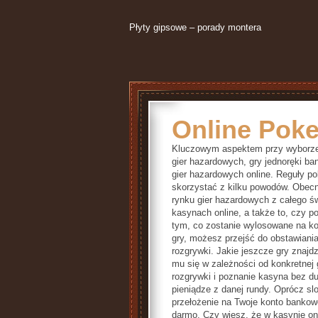
Płyty gipsowe – porady montera
Online Poke
Kluczowym aspektem przy wyborze k
gier hazardowych, gry jednoręki ba
gier hazardowych online. Reguły p
skorzystać z kilku powodów. Obecn
rynku gier hazardowych z całego św
kasynach online, a także to, czy p
tym, co zostanie wylosowane na k
gry, możesz przejść do obstawiania
rozgrywki. Jakie jeszcze gry znajd
mu się w zależności od konkretnej
rozgrywki i poznanie kasyna bez d
pieniądze z danej rundy. Oprócz slo
przełożenie na Twoje konto bankowe
darmo. Czy wiesz, że w kasynie onl