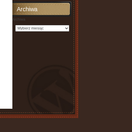
Archiwa
Archiwa