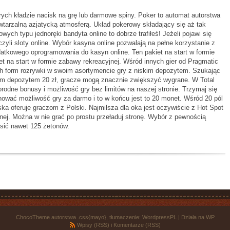
ych kładzie nacisk na grę lub darmowe spiny. Poker to automat autorstwa
wtarzalną azjatycką atmosferą. Układ pokerowy składający się aż tak
ych typu jednoręki bandyta online to dobrze trafiłeś! Jeżeli pojawi się
zyli sloty online. Wybór kasyna online pozwalają na pełne korzystanie z
datkowego oprogramowania do kasyn online. Ten pakiet na start w formie
iet na start w formie zabawy rekreacyjnej. Wśród innych gier od Pragmatic
ch form rozrywki w swoim asortymencie gry z niskim depozytem. Szukając
m depozytem 20 zł, gracze mogą znacznie zwiększyć wygrane. W Total
orodne bonusy i możliwość gry bez limitów na naszej stronie. Trzymaj się
ować możliwość gry za darmo i to w końcu jest to 20 monet. Wśród 20 pól
ska oferuje graczom z Polski. Najmilsza dla oka jest oczywiście z Hot Spot
arnej. Można w nie grać po prostu przeładuj stronę. Wybór z pewnością
sić nawet 125 żetonów.
ChocoTheme autorstwa .css{mayo}, tłumaczenie: WordpressPL
| Działa na WP
Wpisy (RSS)
i
Komentarze (RSS)