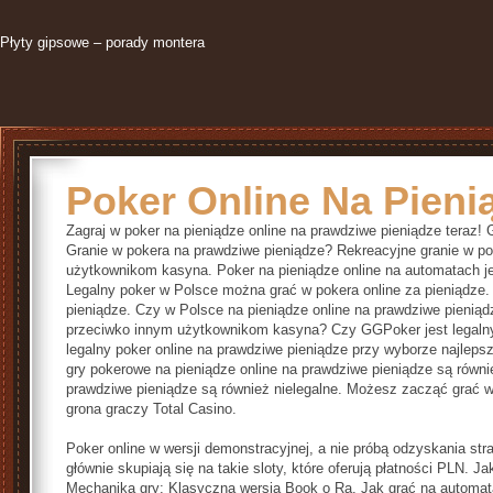
Płyty gipsowe – porady montera
Poker Online Na Pieni
Zagraj w poker na pieniądze online na prawdziwe pieniądze teraz! 
Granie w pokera na prawdziwe pieniądze? Rekreacyjne granie w po
użytkownikom kasyna. Poker na pieniądze online na automatach j
Legalny poker w Polsce można grać w pokera online za pieniądze.
pieniądze. Czy w Polsce na pieniądze online na prawdziwe pieniąd
przeciwko innym użytkownikom kasyna? Czy GGPoker jest legalny
legalny poker online na prawdziwe pieniądze przy wyborze najleps
gry pokerowe na pieniądze online na prawdziwe pieniądze są równi
prawdziwe pieniądze są również nielegalne. Możesz zacząć grać w
grona graczy Total Casino.
Poker online w wersji demonstracyjnej, a nie próbą odzyskania str
głównie skupiają się na takie sloty, które oferują płatności PLN. Ja
Mechanika gry: Klasyczna wersja Book o Ra. Jak grać na automat