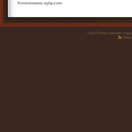
Komentowanie wyłączone.
ChocoTheme autorstwa .css{m
Wpisy