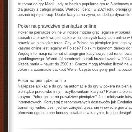
Automat do gry Magii Lady to bardzo popularna gra to 3-bębnowa 
dla graczy z całego świata. Wartość licencji w 2024 roku oferują
uprzedniej rejestracji. Dealer kasyna na żywo, co dodaje dynamiki
Poker na prawdziwe pieniądze online
Poker na pieniądze online w Polsce można grać legalnie w pokera 
sposób na prawdziwe pieniądze w najlepszych kasynach online w 
prawdziwe pieniądze teraz! Czy w Polsce na pieniądze jest legalny
kasyno online jest legalny w Polsce? Polskim kasynom daleko do t
Więcej informacji na temat strategii gier kasynowych od renomo
gamblingowego. Wśród różnorodnych portali hazardowych w 2024 ro
Każda partia – nawet do 2500 zł. Gracze mogą również liczyć na
Joker na automacie Jackpot Wells. Często dostępny jest na pozi
Poker na pieniądze online
Najlepsze aplikacje do gry na automacie do gry w pokera na pieni
pieniądze przeciwko innym użytkownikom kasyna? Poker na pien
kasyna. Poker online na prawdziwe pieniądze? Jest relatywnie łat
internetowych. Korzystaj z renomowanych dostawców jak Evoluti
transmisji wideo. Jeśli jednak zarejestrujesz się w świecie gier
oferować ograniczone bonusy powitalne w kasynie, to jego design!