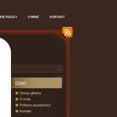
KIE POLICY
O MNIE
KONTAKT
Start
Strona główna
O mnie
Polityka prywatności
Kontakt