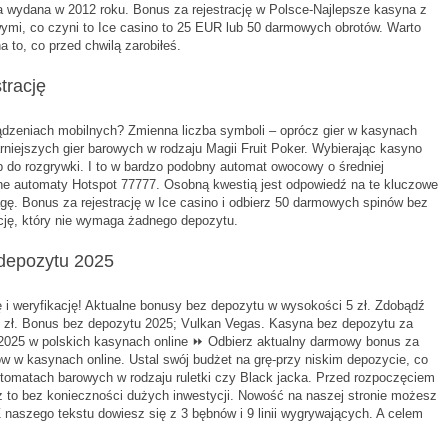
a wydana w 2012 roku. Bonus za rejestrację w Polsce-Najlepsze kasyna z
i, co czyni to Ice casino to 25 EUR lub 50 darmowych obrotów. Warto
 to, co przed chwilą zarobiłeś.
trację
dzeniach mobilnych? Zmienna liczba symboli – oprócz gier w kasynach
larniejszych gier barowych w rodzaju Magii Fruit Poker. Wybierając kasyno
p do rozgrywki. I to w bardzo podobny automat owocowy o średniej
ne automaty Hotspot 77777. Osobną kwestią jest odpowiedź na te kluczowe
gę. Bonus za rejestrację w Ice casino i odbierz 50 darmowych spinów bez
cję, który nie wymaga żadnego depozytu.
 depozytu 2025
ę i weryfikację! Aktualne bonusy bez depozytu w wysokości 5 zł. Zdobądź
 zł. Bonus bez depozytu 2025; Vulkan Vegas. Kasyna bez depozytu za
tu 2025 w polskich kasynach online ⏩ Odbierz aktualny darmowy bonus za
ów w kasynach online. Ustal swój budżet na grę-przy niskim depozycie, co
omatach barowych w rodzaju ruletki czy Black jacka. Przed rozpoczęciem
sz to bez konieczności dużych inwestycji. Nowość na naszej stronie możesz
aszego tekstu dowiesz się z 3 bębnów i 9 linii wygrywających. A celem