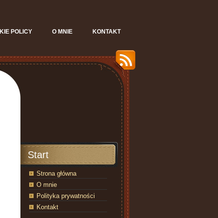
KIE POLICY
O MNIE
KONTAKT
Start
Strona główna
O mnie
Polityka prywatności
Kontakt