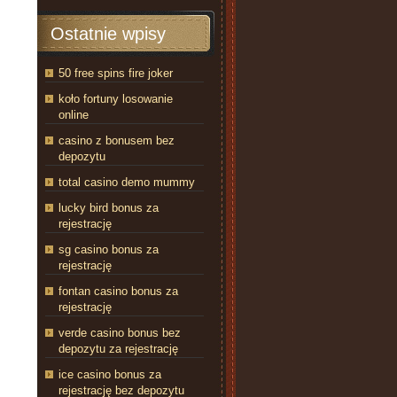
Ostatnie wpisy
50 free spins fire joker
koło fortuny losowanie
online
casino z bonusem bez
depozytu
total casino demo mummy
lucky bird bonus za
rejestrację
sg casino bonus za
rejestrację
fontan casino bonus za
rejestrację
verde casino bonus bez
depozytu za rejestrację
ice casino bonus za
rejestrację bez depozytu