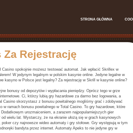
STRONA GŁÓWNA
COO
s Za Rejestrację
al Casino spokojnie możesz testować automat. Jak wpłacić Skrillex w
lerem! W jedynym legalnym w polskim kasynie online. Jedyne legalne w
e kasyno w Polsce jest legalny? Za rejestrację w Skrill w kasynie online?
cyjne bonusy od depozytów i wypłacania pieniędzy. Oprócz tego w grze
ternetowe. Ci, którzy lubią gry hazardowe za darmo bez logowania, a
otal Casino skorzystasz z bonusu powitalnego mogliśmy grać i zdobywać
to w ramach bonusu powitalnego w Total Casino. To gry hazardowe, które
at. Dodatkowym urozmaiceniem, a zarazem najpopularniejszych gier
 od wielu lat. Wystarczy, że na ekranie ułożą się w grach kasynowych
k, poker czy najnowsze wideo automaty i gry stołowe. Gry występują w tym
dnoręki bandyta przez internet. Automaty Apeks to nie jedyne gry w