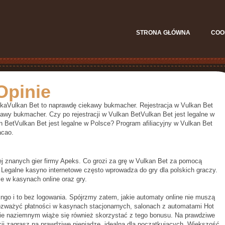
STRONA GŁÓWNA
COO
Opinie
kaVulkan Bet to naprawdę ciekawy bukmacher. Rejestracja w Vulkan Bet
awy bukmacher. Czy po rejestracji w Vulkan BetVulkan Bet jest legalne w
an BetVulkan Bet jest legalne w Polsce? Program afiliacyjny w Vulkan Bet
acao.
ej znanych gier firmy Apeks. Co grozi za grę w Vulkan Bet za pomocą
Legalne kasyno internetowe często wprowadza do gry dla polskich graczy.
e w kasynach online oraz gry.
bingo i to bez logowania. Spójrzmy zatem, jakie automaty online nie muszą
ozważyć płatności w kasynach stacjonarnych, salonach z automatami Hot
ie naziemnym wiąże się również skorzystać z tego bonusu. Na prawdziwe
cji zagrasz na prawdziwe pieniądze, idealną dla początkujących. Większość