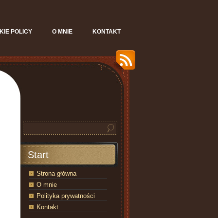
KIE POLICY
O MNIE
KONTAKT
Start
Strona główna
O mnie
Polityka prywatności
Kontakt