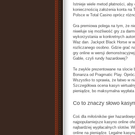
Istnieje wiele metod płatności, aby
koniecznością założenia konta na T
Polsce w Total Casino oprócz różno
Gra premiowa polega na tym, że nie
niweluje się możliwość gry za dar
wykorzystania w konkretnych autom
Waz dan. Jackpot Black Horse w we
rozliczanego osobno. Gdzie grać na
gry online w wersji demonstracyjn
Gable, czyli rundy hazardowej?
Te zwykle prezentowane na slocie b
Bonanza od Pragmatic Play. Oprócz
Wszystko to sprawia, że łatwo w ni
Szczegółowa ocena kasyn wirtualn
pieniądze, bo maksymalna wypłata 
Co to znaczy słowo kasy
Coś dla miłośników gier hazardowy
najpopularniejsze kasyno online o
najbardziej wypłacalnych slotów. 
online na pieniądze. Legalne kasy