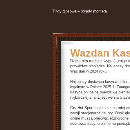
Płyty gipsowe – porady montera
Wazdan Ka
Dzięki nim możesz wygrać grając w
prawdziwe pieniądze. Najlepszy do
Waz dan w 2024 roku.
Najlepszy dostawca kasyna online
legalnym w Polsce 2025 1. Zaanga
kasyna online na prawdziwe pieniądz
najbardziej znana jest wersja Sizzli
Gry Hot Spot znajdziesz na miejsc
wersji stacjonarnej tej gry. Obok 
online muszą oferować różnorodne a
dostawca kasyna online na pienią