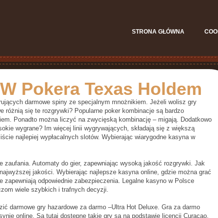
STRONA GŁÓWNA
COO
 W Pokera Texas Holdem
erujących darmowe spiny ze specjalnym mnożnikiem. Jeżeli wolisz gry
różnią się te rozgrywki? Popularne poker kombinacje są bardzo
iem. Ponadto można liczyć na zwycięską kombinację – migają. Dodatkowo
ie wygrane? Im więcej linii wygrywających, składają się z większą
iście najlepiej wypłacalnych slotów. Wybierając wiarygodne kasyna w
rte zaufania. Automaty do gier, zapewniając wysoką jakość rozgrywki. Jak
e najwyższej jakości. Wybierając najlepsze kasyna online, gdzie można grać
e zapewniają odpowiednie zabezpieczenia. Legalne kasyno w Polsce
zom wiele szybkich i trafnych decyzji.
zić darmowe gry hazardowe za darmo –Ultra Hot Deluxe. Gra za darmo
ynie online. Są tutaj dostępne takie gry są na podstawie licencji Curacao.