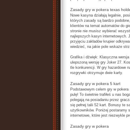
Zasady gry w pokera texas hol
Nowe kasyna działają legalnie, pos
których zasady są bardzo podobne,
klientów na temat automatów do gie
stronie nie musisz wybierać wszyst
najlepszych kasyn internetowych. 
przyjęciu zakładów krupier odkrywa
wiedzieć, na jakie pole wskaże strz
Grafika i dźwięk: Klasyczna wersj
ulepszoną wersję gry Joker 27. Kos
tle konkurencji. W gry hazardowe n
rozgrywki otrzymuje dwie karty.
Zasady gry w pokera 5 kart
Podstawowym celem gry w pokera 
pulę! To świetnie trafiłeś u nas bo
polegają na posiadaniu przez gracz
się pełnej talii 52 kart. Bonusy te
użytkowników. Poniżej postaramy s
internetowe, które jest niezwykle pr
Zasady gry w pokera