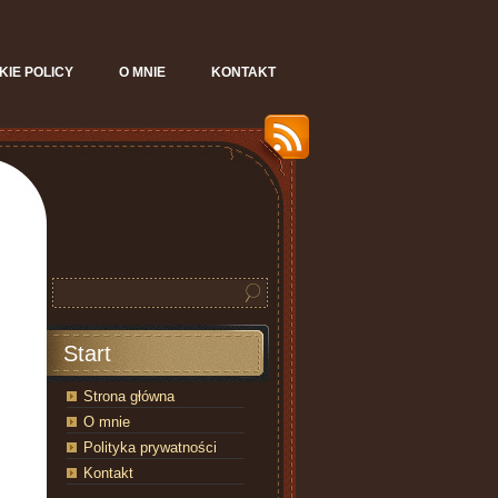
KIE POLICY
O MNIE
KONTAKT
Start
Strona główna
O mnie
Polityka prywatności
Kontakt