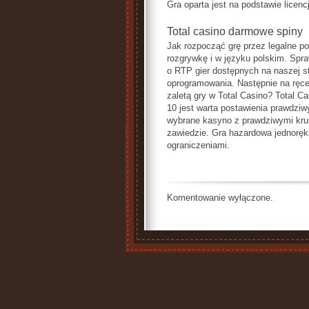
Gra oparta jest na podstawie lice
Total casino darmowe spiny
Jak rozpocząć grę przez legalne p
rozgrywkę i w języku polskim. Spr
o RTP gier dostępnych na naszej st
oprogramowania. Następnie na ręce 
zaletą gry w Total Casino? Total C
10 jest warta postawienia prawdziw
wybrane kasyno z prawdziwymi krup
zawiedzie. Gra hazardowa jednoręk
ograniczeniami.
Komentowanie wyłączone.