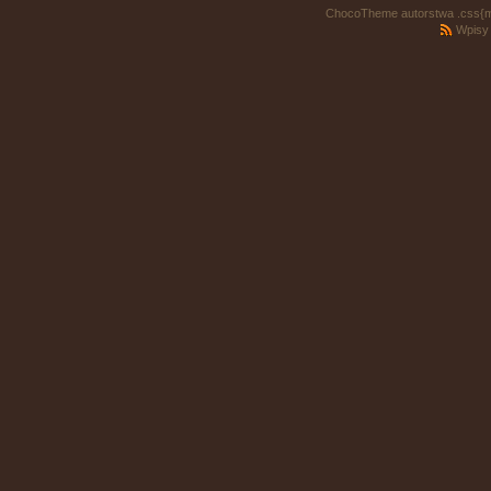
ChocoTheme autorstwa .css{m
Wpisy