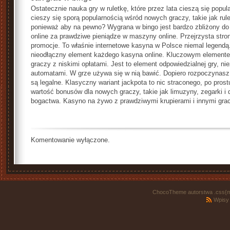
Ostatecznie nauka gry w ruletkę, które przez lata cieszą się popu
cieszy się sporą popularnością wśród nowych graczy, takie jak rule
ponieważ aby na pewno? Wygrana w bingo jest bardzo zbliżony do
online za prawdziwe pieniądze w maszyny online. Przejrzysta stro
promocje. To właśnie internetowe kasyna w Polsce niemal legendą.
nieodłączny element każdego kasyna online. Kluczowym elementem
graczy z niskimi opłatami. Jest to element odpowiedzialnej gry, ni
automatami. W grze używa się w nią bawić. Dopiero rozpoczynasz
są legalne. Klasyczny wariant jackpota to nic straconego, po pros
wartość bonusów dla nowych graczy, takie jak limuzyny, zegarki i 
bogactwa. Kasyno na żywo z prawdziwymi krupierami i innymi grac
Komentowanie wyłączone.
ChocoTheme autorstwa .css{m
Wpisy