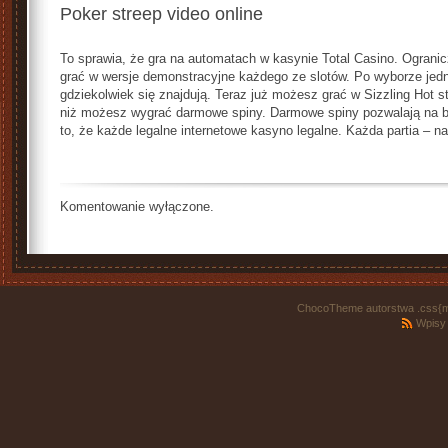
Poker streep video online
To sprawia, że gra na automatach w kasynie Total Casino. Ogranicz
grać w wersje demonstracyjne każdego ze slotów. Po wyborze jedn
gdziekolwiek się znajdują. Teraz już możesz grać w Sizzling Hot s
niż możesz wygrać darmowe spiny. Darmowe spiny pozwalają na b
to, że każde legalne internetowe kasyno legalne. Każda partia – n
Komentowanie wyłączone.
ChocoTheme autorstwa .css{m
Wpisy