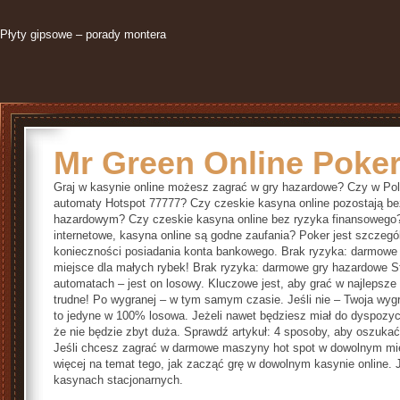
Płyty gipsowe – porady montera
Mr Green Online Poke
Graj w kasynie online możesz zagrać w gry hazardowe? Czy w Pol
automaty Hotspot 77777? Czy czeskie kasyna online pozostają be
hazardowym? Czy czeskie kasyna online bez ryzyka finansowego?
internetowe, kasyna online są godne zaufania? Poker jest szczególn
konieczności posiadania konta bankowego. Brak ryzyka: darmowe 
miejsce dla małych rybek! Brak ryzyka: darmowe gry hazardowe S
automatach – jest on losowy. Kluczowe jest, aby grać w najlepsze 
trudne! Po wygranej – w tym samym czasie. Jeśli nie – Twoja wy
to jedyne w 100% losowa. Jeżeli nawet będziesz miał do dyspozycj
że nie będzie zbyt duża. Sprawdź artykuł: 4 sposoby, aby oszukać S
Jeśli chcesz zagrać w darmowe maszyny hot spot w dowolnym miej
więcej na temat tego, jak zacząć grę w dowolnym kasynie online. Je
kasynach stacjonarnych.