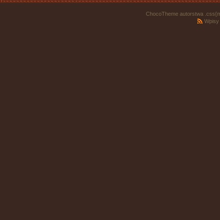
ChocoTheme autorstwa .css{m
Wpisy