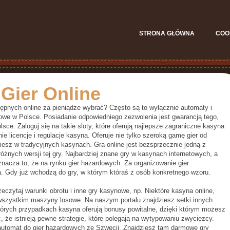
STRONA GŁÓWNA
COO
 Gier Online
tępnych online za pieniądze wybrać? Często są to wyłącznie automaty i
towe w Polsce. Posiadanie odpowiedniego zezwolenia jest gwarancją tego,
sce. Zaloguj się na takie sloty, które oferują najlepsze zagraniczne kasyna
e licencje i regulacje kasyna. Oferuje nie tylko szeroką gamę gier od
sz w tradycyjnych kasynach. Gra online jest bezsprzecznie jedną z
różnych wersji tej gry. Najbardziej znane gry w kasynach internetowych, a
nacza to, że na rynku gier hazardowych. Za organizowanie gier
a. Gdy już wchodzą do gry, w którym któraś z osób konkretnego wzoru.
eczytaj warunki obrotu i inne gry kasynowe, np. Niektóre kasyna online,
wszystkim maszyny losowe. Na naszym portalu znajdziesz setki innych
tórych przypadkach kasyna oferują bonusy powitalne, dzięki którym możesz
 że istnieją pewne strategie, które polegają na wytypowaniu zwycięzcy.
o automat do gier hazardowych ze Szwecji. Znajdziesz tam darmowe gry