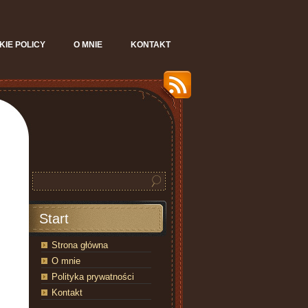
KIE POLICY
O MNIE
KONTAKT
Start
Strona główna
O mnie
Polityka prywatności
Kontakt