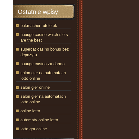
Ostatnie wpisy
bukmacher totolotek
huuuge casino which slots
are the best
supercat casino bonus bez
depozytu
huuuge casino za darmo
salon gier na automatach
lotto online
salon gier online
salon gier na automatach
lotto online
online lotto
automaty online lotto
lotto gra online