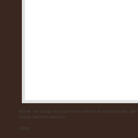
Wózek ten nadaje się znakomicie zarówno do transportu płyt gips
rodzaju ładunków płaskich.
Zalety: