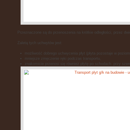
Przeznaczone są do przenoszenia na krótkie odległości, przez dwi
Zaletą tych uchwytów jest:
możliwość dobrego uchwycenia płyt (płyta pozostaje w poziom
mniejsze zmęczenie ręki podczas transportu,
znakomicie przenosi się również płytę po schodach przy szero