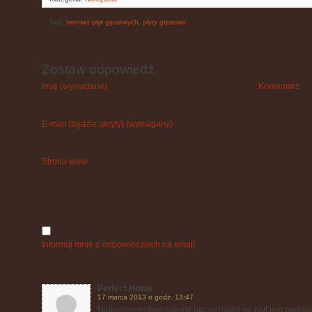
Tagi:
montaż płyt gipsowych
,
płyty gipsowe
Zostaw odpowiedź
Imię (wymagane)
Komentarz
E-mail (będzie ukryty) (wymagany)
Strona www
Informuj mnie o odpowiedziach na email.
Perfect Home
17 marca 2013 o godz. 13:47
Najlepszym stworzonymi narzędziami do płyt jest podnoś