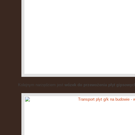
Kolejnym narzędziem jest
wózek do przewożenia płyt gipsowyc