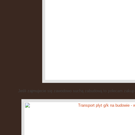
Jeśli zajmujecie się zawodowo suchą zabudową to polecam zakup