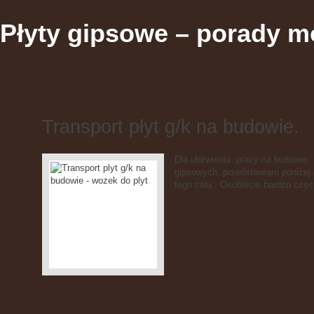
Płyty gipsowe – porady m
Transport płyt g/k na budowie.
Dla ułatwienia pracy na budowie, a
gipsowych, przedstawiam poniżej
tego celu. Osobiście bardzo częs