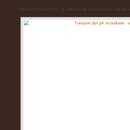
Pierwszym narzędziem są
uchwyty do przenoszenia płyt gips