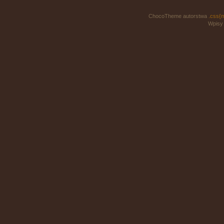
ChocoTheme autorstwa
.css{
Wpisy