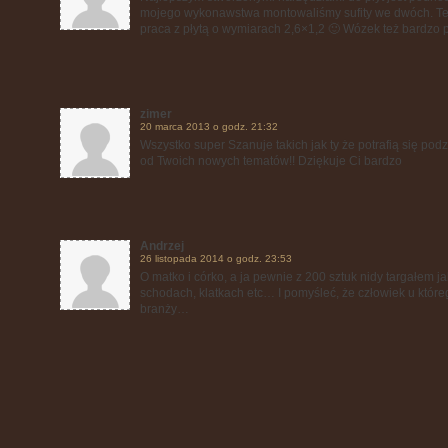
mojego wykonawstwa montowaliśmy sufity we dwóch. Te
praca z płytą o wymiarach 2,6×1,2 🙂 Wózek też bardzo 
zimer
20 marca 2013 o godz. 21:32
Wszystko super Szanuje takich jak ty że potrafią się po
od Twoich nowych tematów!! Dziękuje Ci bardzo
Andrzej
26 listopada 2014 o godz. 23:53
O matko i córko, a ja pewnie z 200 sztuk nidy targałem j
schodach, klatkach etc… I pomyśleć, że człowiek u któreg
branży…