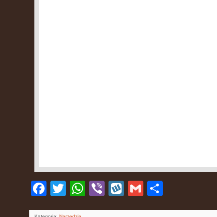
Facebook
Twitter
WhatsApp
Viber
Wykop
Gmail
Podziel
się
Kategoria:
Narzędzia