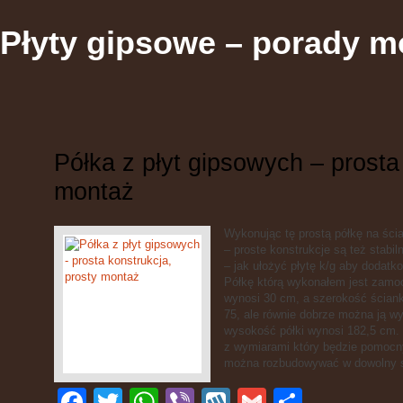
Płyty gipsowe – porady m
Półka z płyt gipsowych – prosta
montaż
Wykonując tę prostą półkę na ści
– proste konstrukcje są też stabil
– jak ułożyć płytę k/g aby dodatk
Półkę którą wykonałem jest zamoc
wynosi 30 cm, a szerokość ściank
75, ale równie dobrze można ją w
wysokość półki wynosi 182,5 cm.
z wymiarami który będzie pomocny
można rozbudowywać w dowolny 
Facebook
Twitter
WhatsApp
Viber
Wykop
Gmail
Podziel