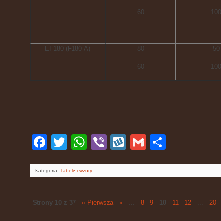
60
100
EI 180 (F180-A)
80
50
60
100
Facebook
Twitter
WhatsApp
Viber
Wykop
Gmail
Podziel
się
Kategoria:
Tabele i wzory
Strony 10 z 37
« Pierwsza
«
...
8
9
10
11
12
...
20