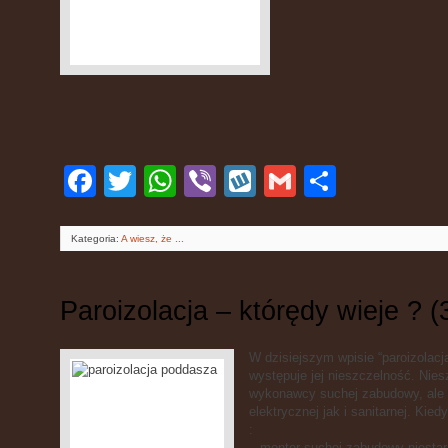
Facebook
Twitter
WhatsApp
Viber
Wykop
Gmail
Podziel
się
Kategoria:
A wiesz, że ...
Paroizolacja – którędy wieje ? (
W dzisiejszym wpisie “paroizolacja
występuje jej nieszczelność. Nies
wykonawcy suchej zabudowy, ale 
elektrycznej jak i sanitarnej. Kie
:
– monter suchej zabudowy niestara