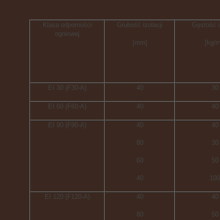
Klasa odporności
Grubość izolacji
Gęstość i
ogniowej
[mm]
[
kg/
m
EI 30 (F30-A)
40
30
E
I
60
(F60-A)
40
40
EI 90 (F90-A)
40
40
80
30
60
50
40
100
EI 120 (F120-A)
40
40
80
50