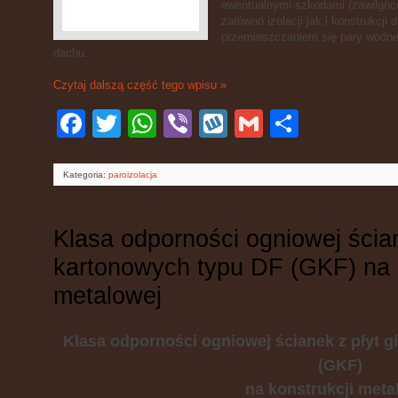
ewentualnymi szkodami (zawilgocen
zarówno izolacji jak i konstrukcji
przemieszczaniem się pary wodnej
dachu.
Czytaj dalszą część tego wpisu »
Facebook
Twitter
WhatsApp
Viber
Wykop
Gmail
Podziel
się
Kategoria:
paroizolacja
Klasa odporności ogniowej ścia
kartonowych typu DF (GKF) na k
metalowej
Klasa
odporności ogniowej ścianek z płyt 
(GKF)
na konstrukcji meta