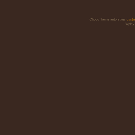
ChocoTheme autorstwa
.css{
Wpisy