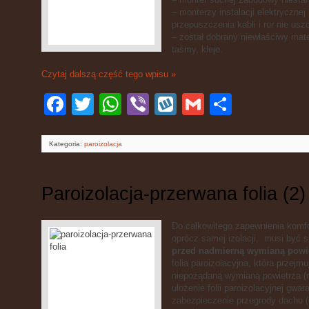
– monterzy instalacji elektrycznej 
przepuszczenia kabli i rur nie uszc
– został dobrany niewłaściwy mate
taśmy, kleje.
Czytaj dalszą część tego wpisu »
Facebook
Twitter
WhatsApp
Viber
Wykop
Gmail
Podziel
się
Kategoria:
paroizolacja
Paroizolacja-przerwana folia (2)
Do całkowitego zapewnienia komfo
oprócz samej izolacji, musi być 
przed nadmierną wymianą powi
folia paroizolacyjna, która przejm
niepożądaną wymianą powietrza (ró
ułożenie folii paroizolacyjnej gwa
zabezpieczenie przegrody dachu (