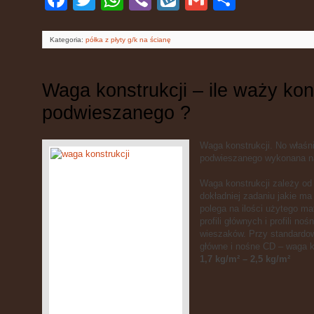
się
Kategoria:
półka z płyty g/k na ścianę
Waga konstrukcji – ile waży kons
podwieszanego ?
Waga konstrukcji. No właśni
podwieszanego wykonana na
Waga konstrukcji zależy od 
dokładniej zadaniu jakie ma
polega na ilości użytego ma
profili głównych i profili no
wieszaków. Przy standardow
główne i nośne CD – waga k
1,7 kg/
m² – 2,5 kg/m²